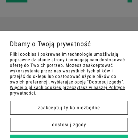
POMOC
Dbamy o Twoją prywatność
Pliki cookies i pokrewne im technologie umożliwiają
MOJE KONTO
poprawne działanie strony i pomagają nam dostosować
ofertę do Twoich potrzeb. Możesz zaakceptować
wykorzystanie przez nas wszystkich tych plików i
PŁATNOŚCI I DOSTAWA
przejść do sklepu lub dostosować użycie plików do
swoich preferencji, wybierając opcję "Dostosuj zgody".
INFORMACJE
Więcej o plikach cookies przeczytasz w naszej Polityce
prywatności.
O NAS
zaakceptuj tylko niezbędne
dostosuj zgody
COPYRIGHT 2026 | WDROŻENIE FLASHCOM SP. Z O.O.