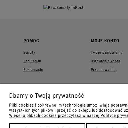
POMOC
MOJE KONTO
Zwroty
Twoje zamówienia
Regulamin
Ustawienia konta
Reklamacje
Przechowalnia
Dbamy o Twoją prywatność
Pliki cookies i pokrewne im technologie umożliwiają popraw
wszystkich tych plików i przejść do sklepu lub dostosować uż
Więcej o plikach cookies przeczytasz w naszej Polityce pryw