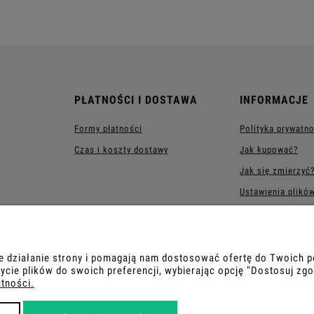
PŁATNOŚCI I DOSTAWA
INFORMACJE
Formy płatności
Polityka prywatn
Czas i koszty dostawy
Jak kupować?
Jak się zmierzyć
Ustawienia plikó
Sukienki na wesel
komunię – Śląsk (
Katowice) i Mało
ne działanie strony i pomagają nam dostosować ofertę do Twoich
ycie plików do swoich preferencji, wybierając opcję "Dostosuj zgo
atności.
COPYRIGHT 2026 | WDROŻENIE FLASHCOM SP. Z O.O.