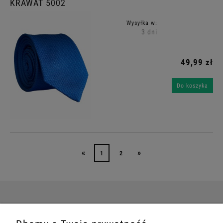
KRAWAT 5002
Wysyłka w:
3 dni
49,99 zł
Do koszyka
«
»
1
2
POMOC