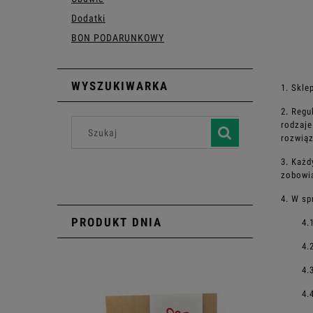
Dodatki
BON PODARUNKOWY
WYSZUKIWARKA
1. Skle
2. Regu
rodzaje
rozwią
3. Każd
zobowią
4. W sp
PRODUKT DNIA
4.
4.
4.
4.