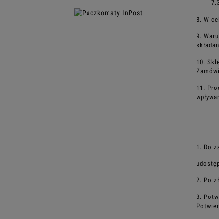
7.
8. W ce
9. Waru
składan
10. Skl
Zamówie
11. Pro
wpływan
1. Do z
udostęp
2. Po z
3. Potw
Potwie