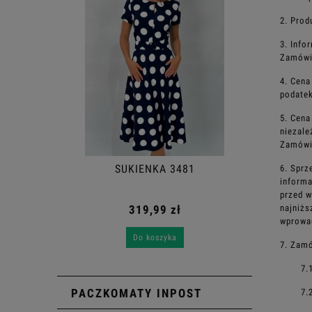
2. Prod
3. Info
Zamówie
4. Cena
podatek
5. Cena
niezale
Zamówi
SUKIENKA 3481
6. Sprz
informa
przed
w
319,99 zł
najniżs
wprowad
Do koszyka
7. Zam
7.
PACZKOMATY INPOST
7.