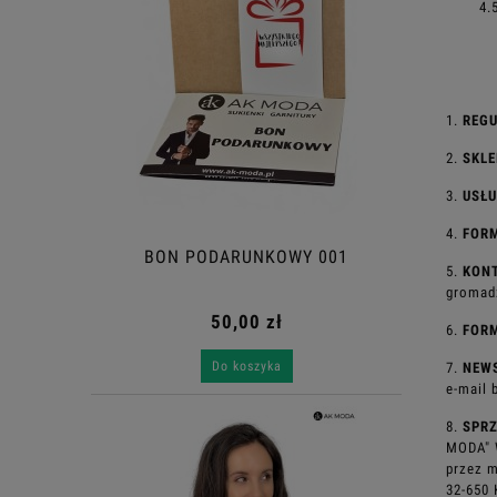
4.
1.
REG
2.
SKL
3.
USŁ
4.
FOR
BON PODARUNKOWY 001
5.
KON
gromad
50,00 zł
6.
FOR
Do koszyka
7.
NEW
e-mail 
8.
SPR
MODA" 
przez
m
32-650 