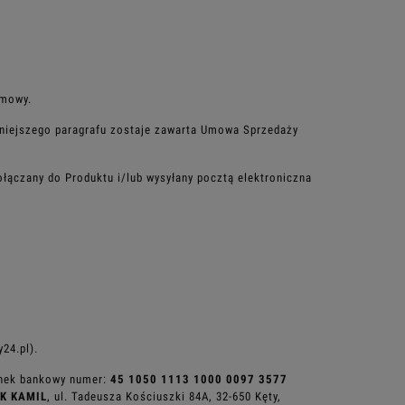
umowy.
iniejszego
paragrafu zostaje zawarta Umowa Sprzedaży
ołączany do
Produktu i/lub wysyłany pocztą elektroniczna
24.pl).
hunek bankowy
numer:
45 1050 1113 1000 0097 3577
K KAMIL
, ul. Tadeusza Kościuszki 84A, 32-650 Kęty,