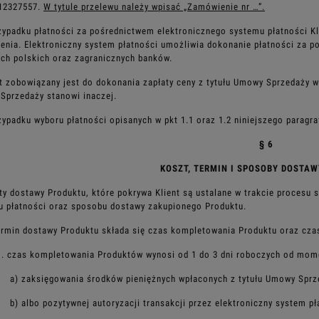
12327557.
W tytule przelewu należy wpisać „Zamówienie nr …”.
zypadku płatności za pośrednictwem elektronicznego systemu płatności K
nia. Elektroniczny system płatności umożliwia
dokonanie płatności za p
ych polskich
oraz zagranicznych banków.
nt zobowiązany jest do dokonania zapłaty ceny z tytułu Umowy Sprzedaży 
przedaży stanowi inaczej.
zypadku wyboru płatności opisanych w pkt 1.1 oraz 1.2 niniejszego paragr
§ 6
KOSZT, TERMIN I SPOSOBY DOSTA
ty dostawy Produktu, które pokrywa Klient są ustalane w trakcie procesu 
u płatności oraz sposobu dostawy zakupionego
Produktu.
ermin dostawy Produktu składa się czas kompletowania Produktu oraz cz
1. czas kompletowania Produktów wynosi od 1 do 3 dni roboczych od mom
a) zaksięgowania środków pieniężnych wpłaconych z tytułu Umowy Spr
b) albo pozytywnej autoryzacji transakcji przez elektroniczny system pł