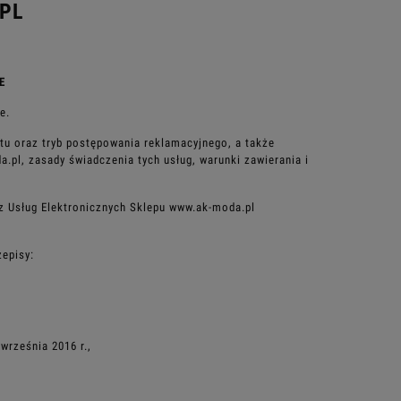
PL
E
e.
tu oraz tryb
postępowania reklamacyjnego, a także
.pl, zasady świadczenia tych usług, warunki zawierania i
 z Usług
Elektronicznych Sklepu www.ak-moda.pl
episy:
rześnia 2016 r.,