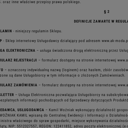
5. oraz inne właściwe przepisy prawa polskiego.
§ 2
DEFINICJE ZAWARTE W REGUL
ULAMIN
- niniejszy regulamin Sklepu.
EP
- Sklep internetowy Usługodawcy działający pod adresem www.ak-moda.p
UGA ELEKTRONICZNA
– usługa świadczona drogą elektroniczną przez Usł
MULARZ REJESTRACJI
– formularz dostępny na stronie internetowej
www.a
TO
– oznaczony indywidualną nazwą (loginem) oraz hasłem, zbiór zasobó
zone są dane Usługobiorcy w tym
informacje o złożonych Zamówieniach.
MULARZ ZAMÓWIENIA
– formularz dostępny na stronie internetowej
www.a
SLETTER
– Usługa Elektroniczna pozwalająca Usługobiorcy na subskrybow
bezpłatnych informacji pochodzących
od Sprzedawcy dotyczących Produktó
ZEDAWCA
,
USŁUGODAWCA
– Kamil Woźniak wykonujący działalność gospo
WOŹNIAK KAMIL wpisaną do Centralnej
Ewidencji i Informacji o Działaln
inistra właściwego do spraw gospodarki, miejsce wykonywania działalnoś
Kęty, NIP: 5512327557, REGON: 122411852,
adres poczty elektronicznej (e