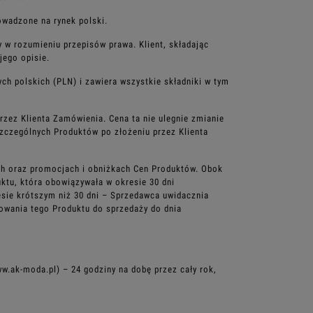
prowadzone na
rynek polski.
ty w rozumieniu
przepisów prawa. Klient, składając
jego opisie.
tych polskich (PLN)
i zawiera wszystkie składniki w tym
przez Klienta
Zamówienia. Cena ta nie ulegnie zmianie
zczególnych Produktów po złożeniu przez Klienta
ch oraz
promocjach i obniżkach Cen Produktów. Obok
ktu, która obowiązywała w okresie 30 dni
esie krótszym niż 30
dni – Sprzedawca uwidacznia
owania tego Produktu do sprzedaży do dnia
ww.ak-moda.pl) –
24 godziny na dobę przez cały rok,