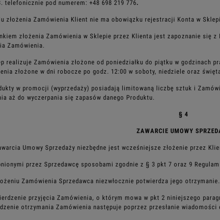
3. telefonicznie pod numerem: +48 698 219 776
.
lu złożenia Zamówienia Klient nie ma obowiązku rejestracji Konta w Sklep
nkiem złożenia Zamówienia w Sklepie przez Klienta jest zapoznanie się 
ia Zamówienia.
ep realizuje Zamówienia złożone od poniedziałku do piątku w godzinach pr
nia złożone w dni robocze po godz. 12:00 w soboty,
niedziele oraz świę
dukty w promocji (wyprzedaży) posiadają limitowaną liczbę sztuk i Zamów
ia aż do wyczerpania się zapasów danego Produktu.
§ 4
ZAWARCIE UMOWY SPRZED
awarcia Umowy Sprzedaży niezbędne jest wcześniejsze złożenie przez Kli
nionymi przez Sprzedawcę sposobami zgodnie z § 3 pkt 7 oraz 9 Regulam
łożeniu Zamówienia Sprzedawca niezwłocznie potwierdza jego otrzymanie.
ierdzenie przyjęcia Zamówienia, o którym mowa w pkt 2 niniejszego para
rdzenie otrzymania Zamówienia następuje poprzez
przesłanie wiadomości 