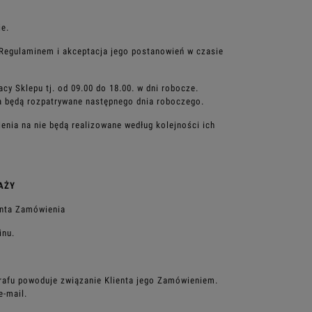
ie.
z Regulaminem i
akceptacja jego postanowień w czasie
acy Sklepu tj. od
09.00 do 18.00. w dni robocze.
ta będą rozpatrywane następnego dnia roboczego.
ienia na nie będą
realizowane według kolejności ich
AŻY
enta Zamówienia
inu.
grafu powoduje
związanie Klienta jego Zamówieniem.
e-mail.