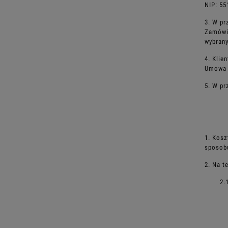
NIP:
55
3. W pr
Zamówie
wybran
4. Klie
Umowa S
5. W pr
1. Kosz
sposob
2. Na t
2.