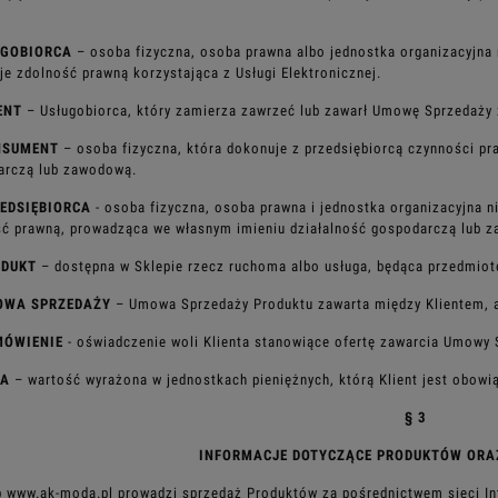
UGOBIORCA
– osoba fizyczna, osoba prawna albo jednostka organizacyjna
je zdolność prawną korzystająca z Usługi
Elektronicznej.
ENT
– Usługobiorca, który zamierza zawrzeć lub zawarł Umowę Sprzedaży
NSUMENT
– osoba fizyczna, która dokonuje z przedsiębiorcą czynności p
arczą lub zawodową.
EDSIĘBIORCA
- osoba fizyczna, osoba prawna i jednostka organizacyjna 
ć prawną, prowadząca we własnym imieniu działalność
gospodarczą lub 
ODUKT
– dostępna w Sklepie rzecz ruchoma albo usługa, będąca przedmi
OWA SPRZEDAŻY
– Umowa Sprzedaży Produktu zawarta między Klientem,
MÓWIENIE
- oświadczenie woli Klienta stanowiące ofertę zawarcia Umowy
NA
– wartość wyrażona w jednostkach pieniężnych, którą Klient jest obowi
§ 3
INFORMACJE DOTYCZĄCE PRODUKTÓW ORA
p www.ak-moda.pl prowadzi sprzedaż Produktów za pośrednictwem sieci In