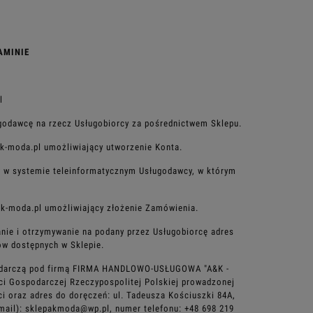
AMINIE
l
ugodawcę na rzecz
Usługobiorcy za pośrednictwem Sklepu.
k-moda.pl
umożliwiający utworzenie Konta.
w w systemie
teleinformatycznym Usługodawcy, w którym
k-moda.pl
umożliwiający złożenie Zamówienia.
anie i
otrzymywanie na podany przez Usługobiorcę adres
w dostępnych w Sklepie.
darczą pod firmą
FIRMA HANDLOWO-USŁUGOWA "A&K -
ości Gospodarczej Rzeczypospolitej Polskiej prowadzonej
ci oraz adres do
doręczeń: ul. Tadeusza Kościuszki 84A,
-mail): sklepakmoda@wp.pl, numer telefonu: +48 698 219