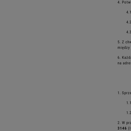
4. Potw
4.
4.
4.
5. Z ch
między 
6. Każ
na adre
1. Sprz
1.
1.
2. W pr
3146
(