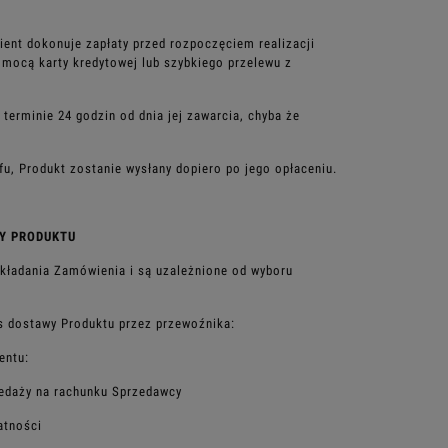
lient dokonuje
zapłaty przed rozpoczęciem realizacji
omocą karty kredytowej lub szybkiego przelewu z
w terminie 24
godzin od dnia jej zawarcia, chyba że
afu, Produkt
zostanie wysłany dopiero po jego opłaceniu.
WY PRODUKTU
składania
Zamówienia i są uzależnione od wyboru
as dostawy
Produktu przez przewoźnika:
entu:
zedaży na
rachunku Sprzedawcy
atności