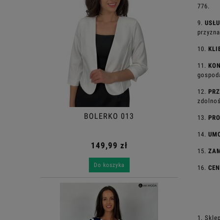
776.
9.
USŁ
przyzna
10.
KLI
11.
KO
gospod
12.
PRZ
zdolnoś
BOLERKO 013
13.
PR
14.
UM
149,99 zł
15.
ZA
Do koszyka
16.
CE
1. Skle