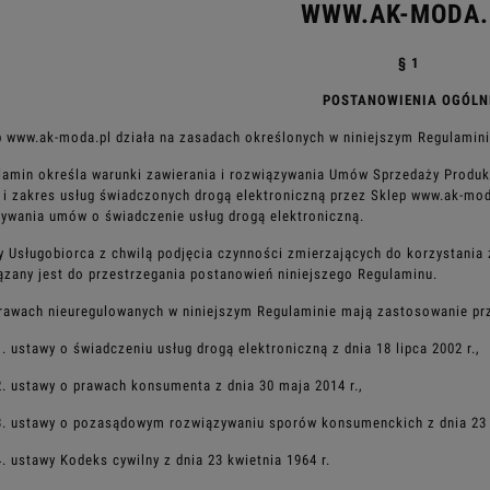
WWW.AK-MODA.
§ 1
POSTANOWIENIA OGÓLN
p www.ak-moda.pl działa na zasadach określonych w niniejszym Regulamini
lamin określa warunki zawierania i rozwiązywania Umów Sprzedaży Produk
 i zakres usług świadczonych drogą elektroniczną
przez Sklep www.ak-moda
zywania
umów o świadczenie usług drogą elektroniczną.
y Usługobiorca z chwilą podjęcia czynności zmierzających do korzystania
zany jest do przestrzegania postanowień
niniejszego Regulaminu.
rawach nieuregulowanych w niniejszym Regulaminie mają zastosowanie prz
1. ustawy o świadczeniu usług drogą elektroniczną z dnia 18 lipca 2002 r.,
2. ustawy o prawach konsumenta z dnia 30 maja 2014 r.,
3. ustawy o pozasądowym rozwiązywaniu sporów konsumenckich z dnia 23 w
4. ustawy Kodeks cywilny z dnia 23 kwietnia 1964 r.