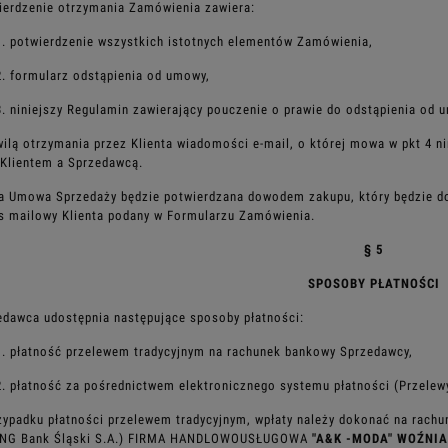
ierdzenie otrzymania Zamówienia zawiera:
1. potwierdzenie wszystkich istotnych elementów Zamówienia,
2. formularz odstąpienia od umowy,
3. niniejszy Regulamin zawierający pouczenie o prawie do odstąpienia od 
wilą otrzymania przez Klienta wiadomości e-mail, o której mowa w pkt 4 n
Klientem a Sprzedawcą.
da Umowa Sprzedaży będzie potwierdzana dowodem zakupu, który będzie d
s mailowy Klienta podany w Formularzu
Zamówienia.
§ 5
SPOSOBY PŁATNOŚCI
edawca udostępnia następujące sposoby płatności:
1. płatność przelewem tradycyjnym na rachunek bankowy Sprzedawcy,
2. płatność za pośrednictwem elektronicznego systemu płatności (Przelewy
zypadku płatności przelewem tradycyjnym, wpłaty należy dokonać na rac
ING Bank Śląski S.A.) FIRMA HANDLOWOUSŁUGOWA
"A&K -MODA" WOŹNIA