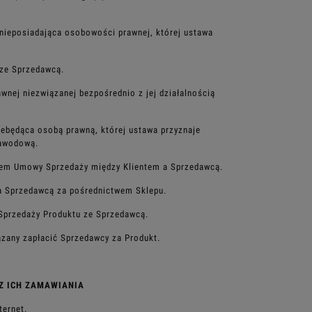
 nieposiadająca
osobowości prawnej, której ustawa
 ze Sprzedawcą.
rawnej niezwiązanej
bezpośrednio z jej działalnością
niebędąca osobą
prawną, której ustawa przyznaje
zawodową.
otem Umowy
Sprzedaży między Klientem a Sprzedawcą.
 a Sprzedawcą za
pośrednictwem Sklepu.
 Sprzedaży
Produktu ze Sprzedawcą.
ązany zapłacić
Sprzedawcy za Produkt.
Z ICH ZAMAWIANIA
ternet.