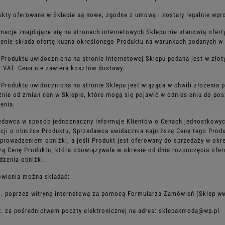
ukty oferowane w Sklepie są nowe, zgodne z umową i zostały legalnie w
rmacje znajdujące się na stronach internetowych Sklepu nie stanowią ofer
nie składa ofertę kupna określonego Produktu na
warunkach podanych w 
 Produktu uwidoczniona na stronie internetowej Sklepu podana jest w zło
 VAT. Cena nie zawiera kosztów dostawy.
 Produktu uwidoczniona na stronie Sklepu jest wiążąca w chwili złożenia 
żnie od zmian cen w Sklepie, które mogą się
pojawić w odniesieniu do pos
enia.
edawca w sposób jednoznaczny informuje Klientów o Cenach jednostkowy
cji o obniżce Produktu, Sprzedawca
uwidacznia najniższą Cenę tego Produ
prowadzeniem obniżki, a jeśli Produkt jest oferowany do sprzedaży w okr
zą Cenę Produktu, która obowiązywała w okresie od dnia
rozpoczęcia ofer
zenia obniżki.
ówienia można składać:
1. poprzez witrynę internetową za pomocą Formularza Zamówień (Sklep w
2. za pośrednictwem poczty elektronicznej na adres: sklepakmoda@wp.pl