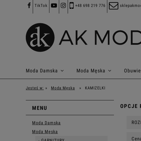
TikTok
+48 698 219 776
sklepakmo
Moda Damska
Moda Męska
Obuwie
Jesteś w:
»
Moda Męska
»
KAMIZELKI
OPCJE 
MENU
ROZ
Moda Damska
Moda Męska
Cena
GARNITURY