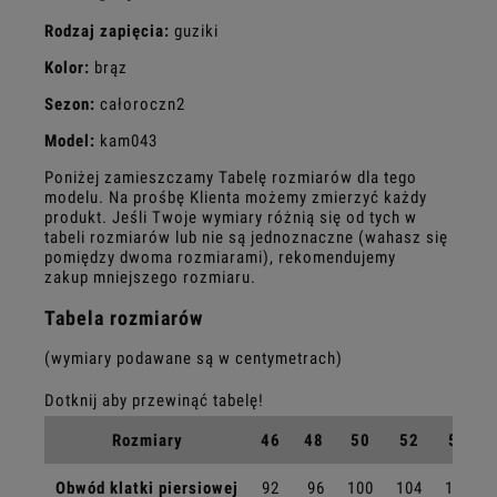
Rodzaj zapięcia:
guziki
Kolor:
brąz
Sezon:
całoroczn2
Model:
kam043
Poniżej zamieszczamy Tabelę rozmiarów dla tego
modelu. Na prośbę Klienta możemy zmierzyć każdy
produkt. Jeśli Twoje wymiary różnią się od tych w
tabeli rozmiarów lub nie są jednoznaczne (wahasz się
pomiędzy dwoma rozmiarami), rekomendujemy
zakup mniejszego rozmiaru.
Tabela rozmiarów
(wymiary podawane są w centymetrach)
Rozmiary
46
48
50
52
54
Obwód klatki piersiowej
92
96
100
104
108