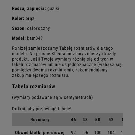
Rodzaj zapięcia:
guziki
Kolor:
brąz
Sezon:
całoroczny
Model:
kam043
Poniżej zamieszczamy Tabelę rozmiarów dla tego
modelu. Na prośbę Klienta możemy zmierzyć każdy
produkt. Jeśli Twoje wymiary różnią się od tych w
tabeli rozmiarów lub nie są jednoznaczne (wahasz się
pomiędzy dwoma rozmiarami), rekomendujemy
zakup mniejszego rozmiaru.
Tabela rozmiarów
(wymiary podawane są w centymetrach)
Rozmiary
46
48
50
52
54
Obwód klatki piersiowej
92
96
100
104
108