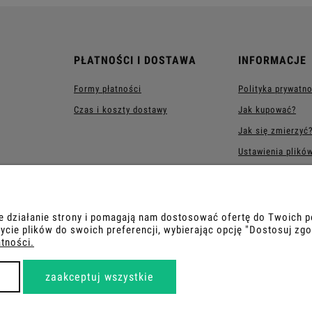
PŁATNOŚCI I DOSTAWA
INFORMACJE
Formy płatności
Polityka prywatn
Czas i koszty dostawy
Jak kupować?
Jak się zmierzyć
Ustawienia plikó
Sukienki na wesel
komunię – Śląsk (
Katowice) i Mało
ne działanie strony i pomagają nam dostosować ofertę do Twoich
ycie plików do swoich preferencji, wybierając opcję "Dostosuj zgo
atności.
COPYRIGHT 2026 | WDROŻENIE FLASHCOM SP. Z O.O.
zaakceptuj wszystkie