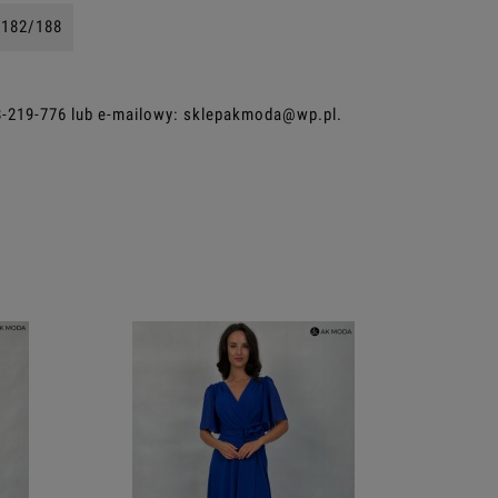
182/188
8-219-776
lub e-mailowy:
sklepakmoda@wp.pl
.