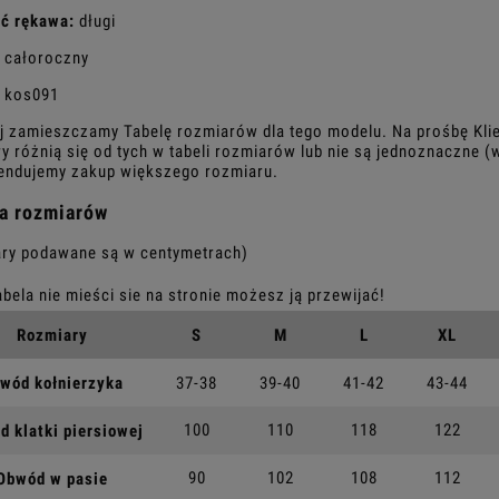
ść rękawa:
długi
całoroczny
kos091
j zamieszczamy Tabelę rozmiarów dla tego modelu. Na prośbę Kli
y różnią się od tych w tabeli rozmiarów lub nie są jednoznaczne
ndujemy zakup większego rozmiaru.
a rozmiarów
ry podawane są w centymetrach)
Rozmiary
S
M
L
XL
wód kołnierzyka
37-38
39-40
41-42
43-44
100
110
118
122
 klatki piersiowej
90
102
108
112
Obwód w pasie