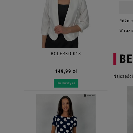
Różnic
W razi
BOLERKO 013
BE
149,99 zł
Najczęści
Do koszyka