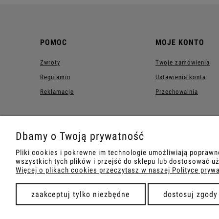
POMOC
MOJE KONTO
Zwroty
Twoje zamówienia
Regulamin
Ustawienia konta
Reklamacje
Przechowalnia
Dbamy o Twoją prywatność
Pliki cookies i pokrewne im technologie umożliwiają popraw
wszystkich tych plików i przejść do sklepu lub dostosować uż
Więcej o plikach cookies przeczytasz w naszej Polityce pryw
zaakceptuj tylko niezbędne
dostosuj zgody