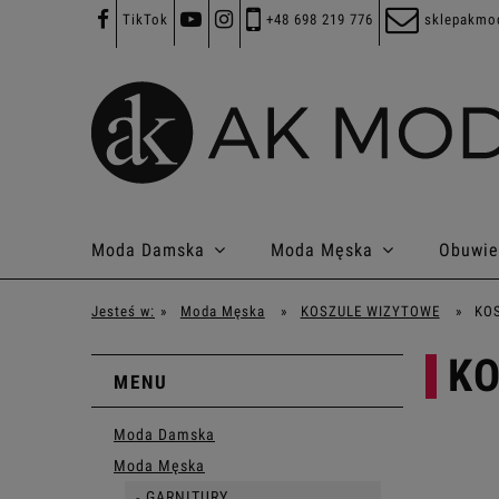
TikTok
+48 698 219 776
sklepakmo
Moda Damska
Moda Męska
Obuwie
Jesteś w:
»
Moda Męska
»
KOSZULE WIZYTOWE
»
KOS
KO
MENU
Moda Damska
Moda Męska
GARNITURY