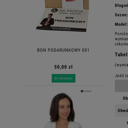
Długo
Sezon:
Model:
Poniże
wymiar
rekome
BON PODARUNKOWY 001
Tabel
(wymia
50,00 zł
Do koszyka
Ob
Obwód