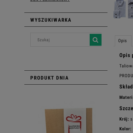
WYSZUKIWARKA
Opis
Opis 
Taliow
PRODU
PRODUKT DNIA
Skład
Materi
Szcz
Krój:
sl
Kolor: