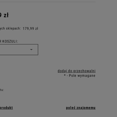
9 zł
ych sklepach:
179,99 zł
 KOSZULI:
dodaj do przechowalni
*
- Pole wymagane
tu:
 produkt
poleć znajomemu