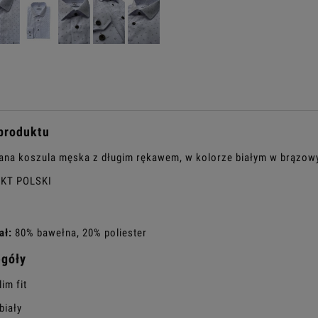
produktu
ana koszula męska z długim rękawem, w kolorze białym w brązow
KT POLSKI
ał:
80% bawełna, 20% poliester
egóły
im fit
biały