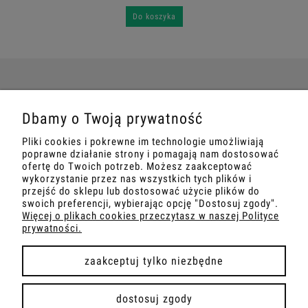
Do koszyka
POMOC
Dbamy o Twoją prywatność
Pliki cookies i pokrewne im technologie umożliwiają
MOJE KONTO
poprawne działanie strony i pomagają nam dostosować
ofertę do Twoich potrzeb. Możesz zaakceptować
wykorzystanie przez nas wszystkich tych plików i
PŁATNOŚCI I DOSTAWA
przejść do sklepu lub dostosować użycie plików do
swoich preferencji, wybierając opcję "Dostosuj zgody".
Więcej o plikach cookies przeczytasz w naszej Polityce
INFORMACJE
prywatności.
O NAS
zaakceptuj tylko niezbędne
dostosuj zgody