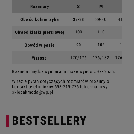
Rozmiary
S
M
L
Obwód kołnierzyka
37-38
39-40
41-42
100
110
118
Obwód klatki piersiowej
90
102
108
Obwód w pasie
170/176
176/182
176/182
Wzrost
Różnica między wymiarami może wynosić +/- 2 cm.
W razie pytań dotyczących rozmiarów prosimy o
kontakt telefoniczny
698-219-776
lub e-mailowy:
sklepakmoda@wp.pl
.
BESTSELLERY