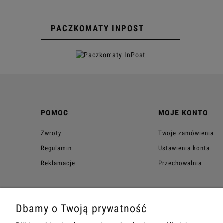
359,99 zł
PACZKOMATY INPOST
Do koszyka
POMOC
MOJE KONTO
Zwroty
Twoje zamówienia
Regulamin
Ustawienia konta
Reklamacje
Przechowalnia
Dbamy o Twoją prywatność