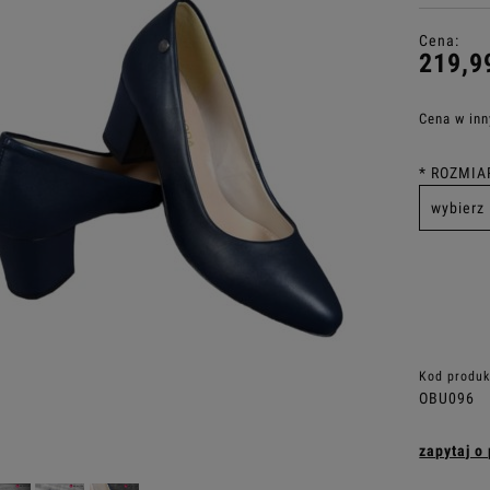
Cena:
219,9
Cena w inn
*
ROZMIA
Kod produk
OBU096
zapytaj o