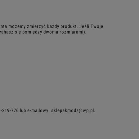
enta możemy zmierzyć każdy produkt. Jeśli Twoje
 (wahasz się pomiędzy dwoma rozmiarami),
8-219-776
lub e-mailowy:
sklepakmoda@wp.pl
.