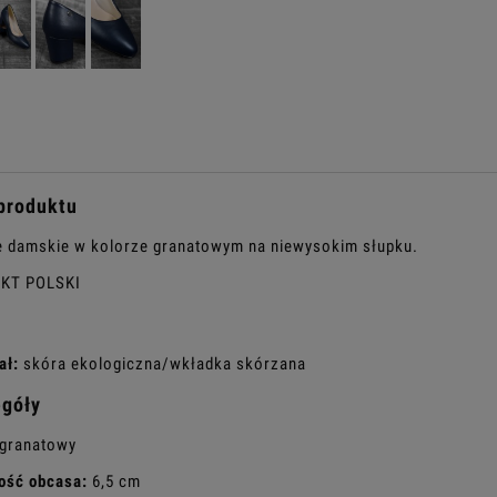
produktu
 damskie w kolorze granatowym na niewysokim słupku.
KT POLSKI
ał:
skóra ekologiczna/wkładka skórzana
egóły
granatowy
ość obcasa:
6,5 cm