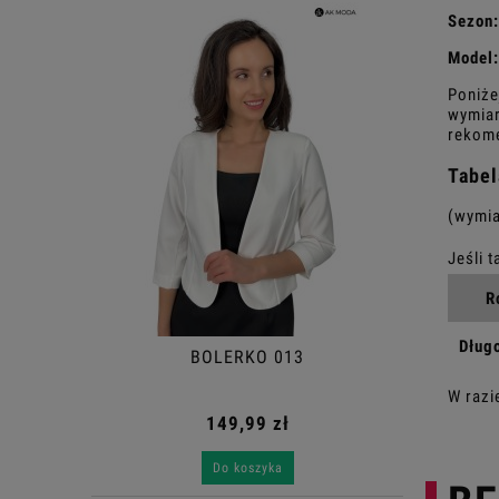
Sezon:
Model:
Poniże
wymiar
rekome
Tabel
(wymia
R
Dług
BOLERKO 013
W razi
149,99 zł
Do koszyka