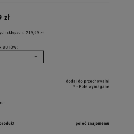
9 zł
ych sklepach:
219,99 zł
R BUTÓW:
dodaj do przechowalni
*
- Pole wymagane
tu:
 produkt
poleć znajomemu