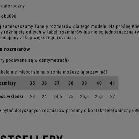
całoroczny
obu096
j zamieszczamy Tabelę rozmiarów dla tego modelu. Na prośbę Kli
y różnią się od tych w tabeli rozmiarów lub nie są jednoznaczne
ndujemy zakup większego rozmiaru.
a rozmiarów
ry podawane są w centymetrach)
ozmiary
35
36
37
38
39
40
41
ość wkładki
23
24
24,5
25
25,5
26,5
27
e pytań dotyczących rozmiarów prosimy o kontakt telefoniczny
69