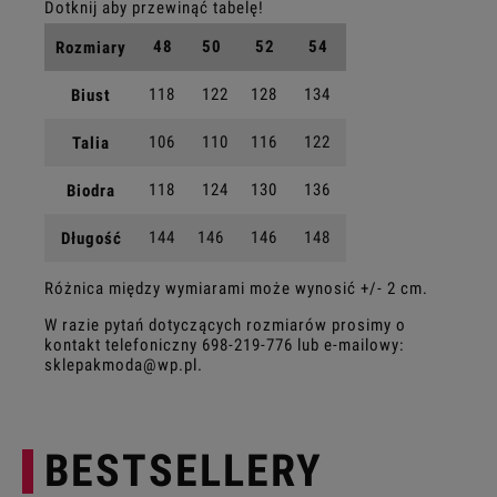
48
50
52
54
Rozmiary
118
122
128
134
Biust
106
110
116
122
Talia
118
124
130
136
Biodra
144
146
146
148
Długość
Różnica między wymiarami może wynosić +/- 2 cm.
W razie pytań dotyczących rozmiarów prosimy o
kontakt telefoniczny
698-219-776
lub e-mailowy:
sklepakmoda@wp.pl
.
BESTSELLERY