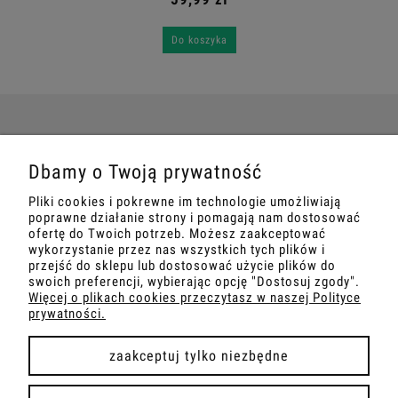
Do koszyka
POMOC
Dbamy o Twoją prywatność
Pliki cookies i pokrewne im technologie umożliwiają
MOJE KONTO
poprawne działanie strony i pomagają nam dostosować
ofertę do Twoich potrzeb. Możesz zaakceptować
wykorzystanie przez nas wszystkich tych plików i
PŁATNOŚCI I DOSTAWA
przejść do sklepu lub dostosować użycie plików do
swoich preferencji, wybierając opcję "Dostosuj zgody".
Więcej o plikach cookies przeczytasz w naszej Polityce
INFORMACJE
prywatności.
O NAS
zaakceptuj tylko niezbędne