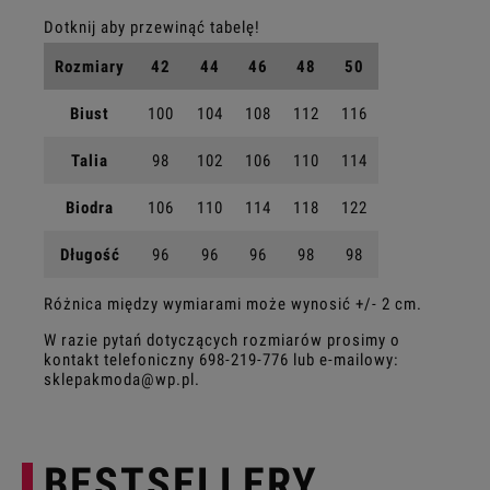
Rozmiary
42
44
46
48
50
Biust
100
104
108
112
116
Talia
98
102
106
110
114
Biodra
106
110
114
118
122
Długość
96
96
96
98
98
Różnica między wymiarami może wynosić +/- 2 cm.
W razie pytań dotyczących rozmiarów prosimy o
kontakt telefoniczny
698-219-776
lub e-mailowy:
sklepakmoda@wp.pl
.
BESTSELLERY