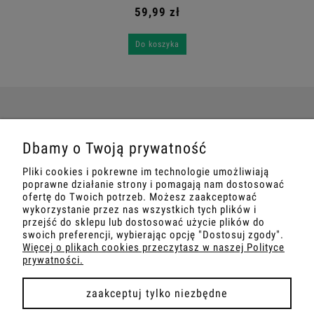
59,99 zł
Do koszyka
POMOC
Dbamy o Twoją prywatność
Pliki cookies i pokrewne im technologie umożliwiają
MOJE KONTO
poprawne działanie strony i pomagają nam dostosować
ofertę do Twoich potrzeb. Możesz zaakceptować
wykorzystanie przez nas wszystkich tych plików i
PŁATNOŚCI I DOSTAWA
przejść do sklepu lub dostosować użycie plików do
swoich preferencji, wybierając opcję "Dostosuj zgody".
Więcej o plikach cookies przeczytasz w naszej Polityce
INFORMACJE
prywatności.
O NAS
zaakceptuj tylko niezbędne