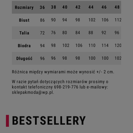
38
40
42
44
46
48
Rozmiary
36
90
94
98
102
106
112
Biust
86
76
80
84
88
92
96
Talia
72
98
102
106
110
114
120
Biodra
94
96
98
98
100
100
102
Długość
96
Różnica między wymiarami może wynosić +/- 2 cm.
W razie pytań dotyczących rozmiarów prosimy o
kontakt telefoniczny
698-219-776
lub e-mailowy:
sklepakmoda@wp.pl
.
BESTSELLERY