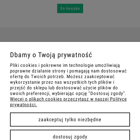
Do koszyka
POMOC
Dbamy o Twoją prywatność
Pliki cookies i pokrewne im technologie umożliwiają
MOJE KONTO
poprawne działanie strony i pomagają nam dostosować
ofertę do Twoich potrzeb. Możesz zaakceptować
wykorzystanie przez nas wszystkich tych plików i
PŁATNOŚCI I DOSTAWA
przejść do sklepu lub dostosować użycie plików do
swoich preferencji, wybierając opcję "Dostosuj zgody".
Więcej o plikach cookies przeczytasz w naszej Polityce
INFORMACJE
prywatności.
O NAS
zaakceptuj tylko niezbędne
dostosuj zgody