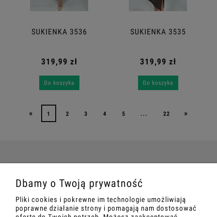
SUKIENKA 3536
SUKIENKA 3535
319,99 zł
319,99 zł
Do koszyka
Do koszyka
«
»
1
2
3
4
5
...
22
POMOC
Dbamy o Twoją prywatność
Pliki cookies i pokrewne im technologie umożliwiają
MOJE KONTO
poprawne działanie strony i pomagają nam dostosować