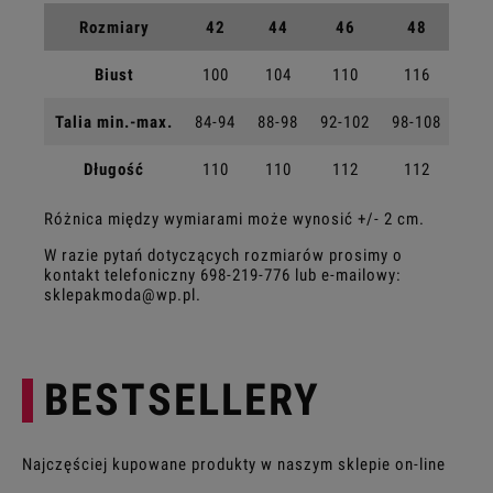
Rozmiary
42
44
46
48
5
Biust
100
104
110
116
1
Talia min.-max.
84-94
88-98
92-102
98-108
104
Długość
110
110
112
112
1
Różnica między wymiarami może wynosić +/- 2 cm.
W razie pytań dotyczących rozmiarów prosimy o
kontakt telefoniczny
698-219-776
lub e-mailowy:
sklepakmoda@wp.pl
.
BESTSELLERY
Najczęściej kupowane produkty w naszym sklepie on-line