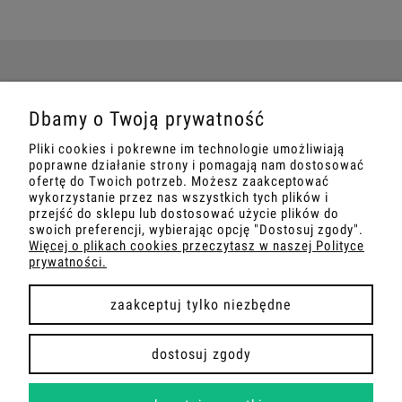
POMOC
Dbamy o Twoją prywatność
Pliki cookies i pokrewne im technologie umożliwiają
MOJE KONTO
poprawne działanie strony i pomagają nam dostosować
ofertę do Twoich potrzeb. Możesz zaakceptować
wykorzystanie przez nas wszystkich tych plików i
PŁATNOŚCI I DOSTAWA
przejść do sklepu lub dostosować użycie plików do
swoich preferencji, wybierając opcję "Dostosuj zgody".
Więcej o plikach cookies przeczytasz w naszej Polityce
INFORMACJE
prywatności.
O NAS
zaakceptuj tylko niezbędne
dostosuj zgody
COPYRIGHT 2026 | WDROŻENIE FLASHCOM SP. Z O.O.