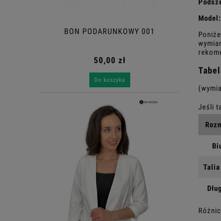
Podsz
Model:
BON PODARUNKOWY 001
Poniże
wymiar
rekome
50,00 zł
Tabel
Do koszyka
(wymia
Rozm
Bi
Talia
Dłu
Różnic