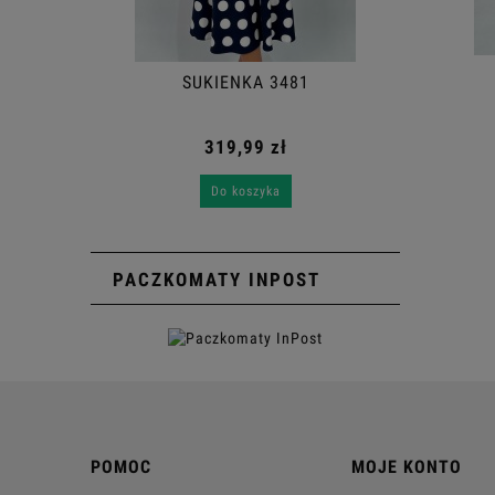
SUKIENKA 3367
SUKIENKA 3481
359,99 zł
319,99 zł
Do koszyka
Do koszyka
PACZKOMATY INPOST
POMOC
MOJE KONTO