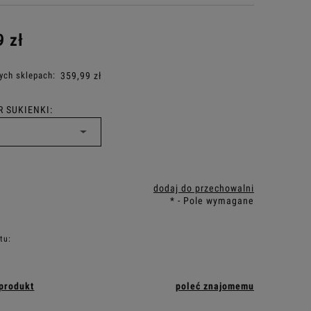
9 zł
ych sklepach:
359,99 zł
 SUKIENKI:
dodaj do przechowalni
*
- Pole wymagane
tu:
 produkt
poleć znajomemu