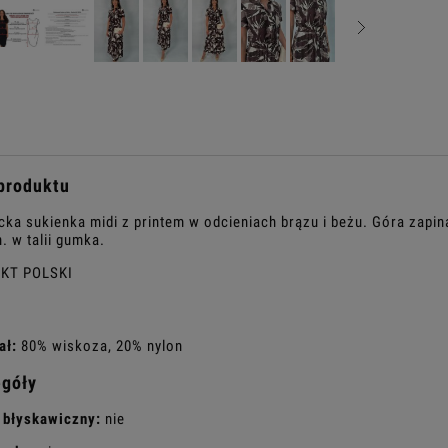
produktu
cka sukienka midi z printem w odcieniach brązu i beżu. Góra zapin
. w talii gumka.
KT POLSKI
ał:
80% wiskoza, 20% nylon
egóły
 błyskawiczny:
nie