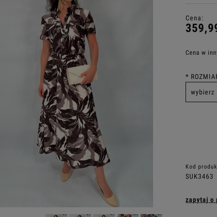
Cena:
359,9
Cena w inn
*
ROZMIAR
Kod produk
SUK3463
zapytaj o