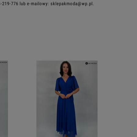
8-219-776
lub e-mailowy:
sklepakmoda@wp.pl
.