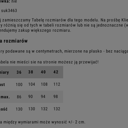
ewka:
nie
suk3463
j zamieszczamy Tabelę rozmiarów dla tego modelu. Na prośbę Kli
y różnią się od tych w tabeli rozmiarów lub nie są jednoznaczne
ndujemy zakup większego rozmiaru.
a rozmiarów
ry podawane są w centymetrach, mierzone na płasko - bez naciąga
38
40
42
iary
36
104
108
112
ust
100
90
94
98
 max.
86
130
132
132
gość
130
a między wymiarami może wynosić +/- 2 cm.