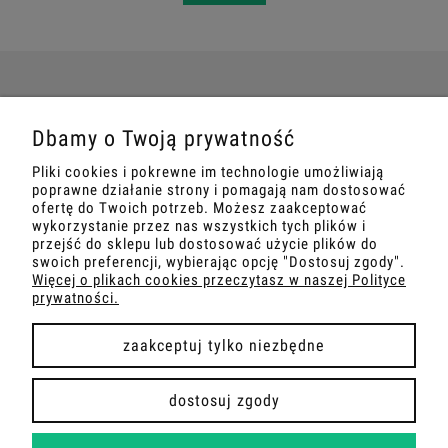
POMOC
Dbamy o Twoją prywatność
Pliki cookies i pokrewne im technologie umożliwiają
MOJE KONTO
poprawne działanie strony i pomagają nam dostosować
ofertę do Twoich potrzeb. Możesz zaakceptować
wykorzystanie przez nas wszystkich tych plików i
PŁATNOŚCI I DOSTAWA
przejść do sklepu lub dostosować użycie plików do
swoich preferencji, wybierając opcję "Dostosuj zgody".
Więcej o plikach cookies przeczytasz w naszej Polityce
INFORMACJE
prywatności.
O NAS
zaakceptuj tylko niezbędne
dostosuj zgody
COPYRIGHT 2026 | WDROŻENIE FLASHCOM SP. Z O.O.