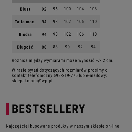
96
100
104
108
Biust
92
98
102
106
110
Talia max.
94
98
102
106
110
Biodra
94
88
90
92
94
Długość
88
Różnica między wymiarami może wynosić +/- 2 cm.
W razie pytań dotyczących rozmiarów prosimy o
kontakt telefoniczny
698-219-776
lub e-mailowy:
sklepakmoda@wp.pl
.
BESTSELLERY
Najczęściej kupowane produkty w naszym sklepie on-line