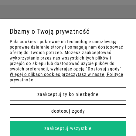
POMOC
Dbamy o Twoją prywatność
Pliki cookies i pokrewne im technologie umożliwiają
MOJE KONTO
poprawne działanie strony i pomagają nam dostosować
ofertę do Twoich potrzeb. Możesz zaakceptować
wykorzystanie przez nas wszystkich tych plików i
PŁATNOŚCI I DOSTAWA
przejść do sklepu lub dostosować użycie plików do
swoich preferencji, wybierając opcję "Dostosuj zgody".
Więcej o plikach cookies przeczytasz w naszej Polityce
INFORMACJE
prywatności.
O NAS
zaakceptuj tylko niezbędne
dostosuj zgody
COPYRIGHT 2026 | WDROŻENIE FLASHCOM SP. Z O.O.
zaakceptuj wszystkie