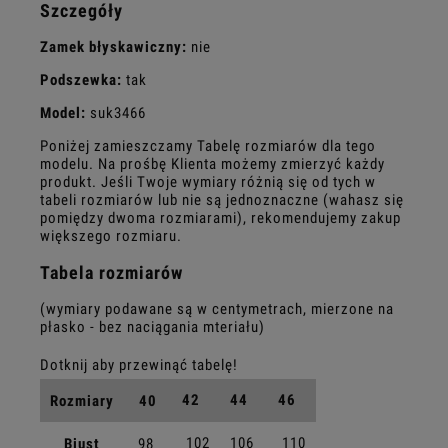
Szczegóły
Zamek błyskawiczny:
nie
Podszewka:
tak
Model:
suk3466
Poniżej zamieszczamy Tabelę rozmiarów dla tego
modelu. Na prośbę Klienta możemy zmierzyć każdy
produkt. Jeśli Twoje wymiary różnią się od tych w
tabeli rozmiarów lub nie są jednoznaczne (wahasz się
pomiędzy dwoma rozmiarami), rekomendujemy zakup
większego rozmiaru.
Tabela rozmiarów
(wymiary podawane są w centymetrach, mierzone na
płasko - bez naciągania mteriału)
42
44
46
Rozmiary
40
102
106
110
Biust
98