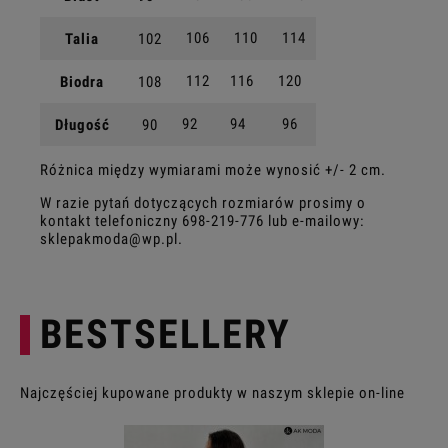
106
110
114
Talia
102
112
116
120
Biodra
108
92
94
96
Długość
90
Różnica między wymiarami może wynosić +/- 2 cm.
W razie pytań dotyczących rozmiarów prosimy o
kontakt telefoniczny
698-219-776
lub e-mailowy:
sklepakmoda@wp.pl
.
BESTSELLERY
Najczęściej kupowane produkty w naszym sklepie on-line