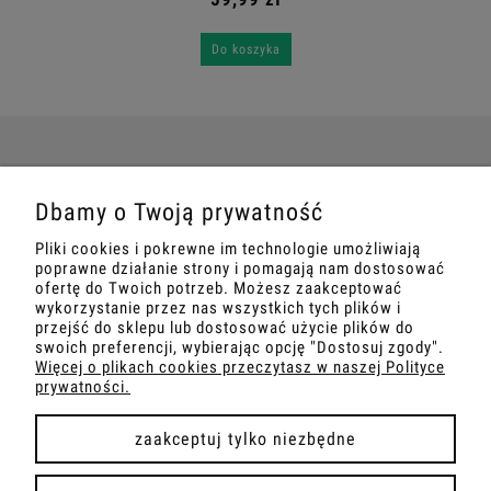
Do koszyka
POMOC
Dbamy o Twoją prywatność
Pliki cookies i pokrewne im technologie umożliwiają
MOJE KONTO
poprawne działanie strony i pomagają nam dostosować
ofertę do Twoich potrzeb. Możesz zaakceptować
wykorzystanie przez nas wszystkich tych plików i
PŁATNOŚCI I DOSTAWA
przejść do sklepu lub dostosować użycie plików do
swoich preferencji, wybierając opcję "Dostosuj zgody".
Więcej o plikach cookies przeczytasz w naszej Polityce
INFORMACJE
prywatności.
O NAS
zaakceptuj tylko niezbędne