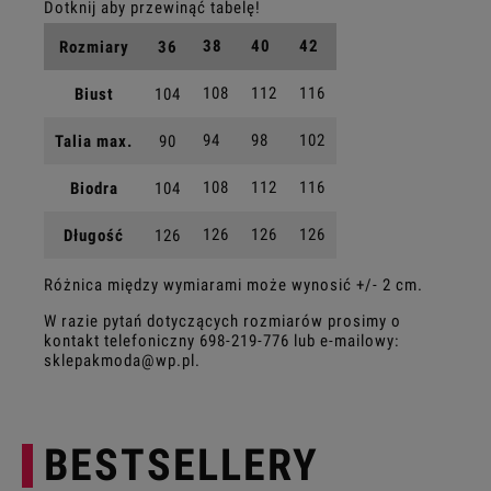
38
40
42
Rozmiary
36
108
112
116
Biust
104
94
98
102
Talia max.
90
108
112
116
Biodra
104
126
126
126
Długość
126
Różnica między wymiarami może wynosić +/- 2 cm.
W razie pytań dotyczących rozmiarów prosimy o
kontakt telefoniczny
698-219-776
lub e-mailowy:
sklepakmoda@wp.pl
.
BESTSELLERY