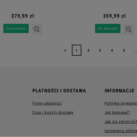
379,99 zł
359,99 zł
Do koszyka
Do koszyka
«
1
2
3
4
5
.
PŁATNOŚCI I DOSTAWA
INFORMACJE
Formy płatności
Polityka prywatn
Czas i koszty dostawy
Jak kupować?
Jak się zmierzyć
Ustawienia plikó