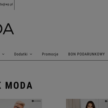
da@wp.pl
Dodatki
Promocje
BON PODARUNKOWY
K MODA