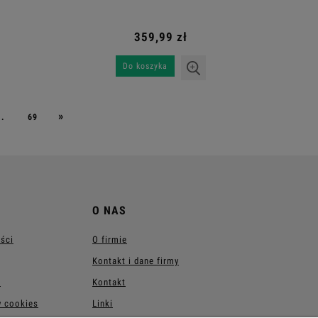
359,99 zł
Do koszyka
»
..
69
O NAS
ości
O firmie
Kontakt i dane firmy
?
Kontakt
w cookies
Linki