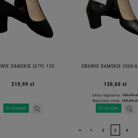
WIE DAMSKIE (679) 132
OBUWIE DAMSKIE (569/6
219,99 zł
130,00 zł
Cena regularna:
189,99 z
Najniższa cena:
189,99 zł
Do koszyka
Do koszyka
«
1
2
3
4