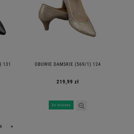
) 131
OBUWIE DAMSKIE (569/1) 124
219,99 zł
ł
Do koszyka
»
5