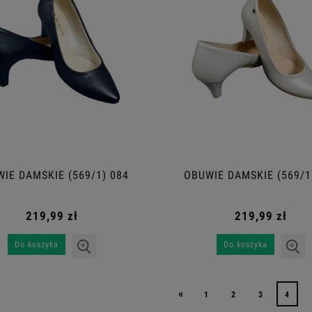
IE DAMSKIE (569/1) 084
OBUWIE DAMSKIE (569/1
219,99 zł
219,99 zł
Do koszyka
Do koszyka
«
1
2
3
4