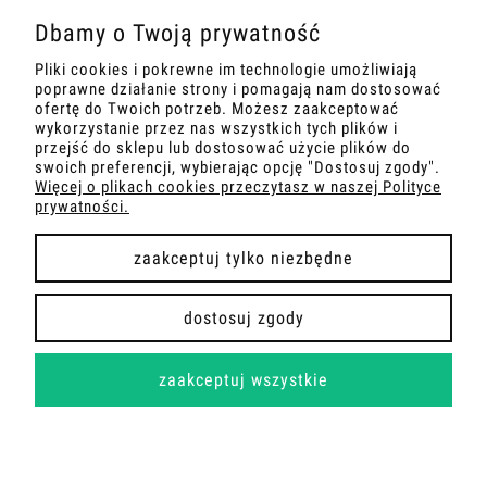
POMOC
Dbamy o Twoją prywatność
Pliki cookies i pokrewne im technologie umożliwiają
MOJE KONTO
poprawne działanie strony i pomagają nam dostosować
ofertę do Twoich potrzeb. Możesz zaakceptować
wykorzystanie przez nas wszystkich tych plików i
PŁATNOŚCI I DOSTAWA
przejść do sklepu lub dostosować użycie plików do
swoich preferencji, wybierając opcję "Dostosuj zgody".
INFORMACJE
Więcej o plikach cookies przeczytasz w naszej Polityce
prywatności.
O NAS
zaakceptuj tylko niezbędne
dostosuj zgody
COPYRIGHT 2026 | WDROŻENIE FLASHCOM SP. Z O.O.
zaakceptuj wszystkie
pokaż pełną wersję strony