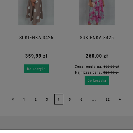
SUKIENKA 3426
SUKIENKA 3425
359,99 zł
260,00 zł
Cena regularna:
329,99 zł
Do koszyka
Najniższa cena:
329,99 zł
Do koszyka
«
»
1
2
3
4
5
6
...
22